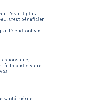
oir l’esprit plus
u. C’est bénéficier
s qui défendront vos
n responsable,
nt à défendre votre
 vos
re santé mérite