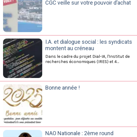
CGC veille sur votre pouvoir d’achat
I.A. et dialogue social : les syndicats
montent au créneau
Dans le cadre du projet Dial-IA, l'Institut de
recherches économiques (IRES) et 4
organisations syndicales, dont la CFE-CGC,
publient un manifeste et présentent une
boîte à outils pour sensibiliser les acteurs
du doialogue social aux enjeux de
Bonne année !
l'intelligence artificielle au travail.
NAO Nationale : 2ème round