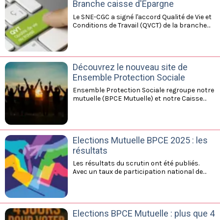
Branche caisse d'Epargne
de la gestion des emplois et des parcours
professionnels pour toutes les entités du
Le SNE-CGC a signé l'accord Qualité de Vie et
Groupe. Découvrez les principaux points et
Conditions de Travail (QVCT) de la branche
retrouver l'accord en intégralité dans la
Caisse d'Epargne (tout comme le SU-UNSA et
rubriques dédiée pour les adhérents.
la CFDT). Par ce geste, le SNE-CGC exprime
toute l'importane qu'il accorde à ce domaine
qui est un enjeu stratégique au service de
Découvrez le nouveau site de
l'attractivité, de la fidélisation des salariés et
de la preformance globale de l'entreprise.
Ensemble Protection Sociale
Ensemble Protection Sociale regroupe notre
mutuelle (BPCE Mutuelle) et notre Caisse
Générale de Prévoyance ). Le site a
récemment fait peau neuve, l'occasion de
découvrir ou revisiter les missions et les
actions de notre mutuelle et de notre
Elections Mutuelle BPCE 2025 : les
institution de prévoyance. Cliquez ici.
résultats
Les résultats du scrutin ont été publiés.
Avec un taux de participation national de
24,84%, la CEAPC se distingue avec un taux
de 28,90%
Elections BPCE Mutuelle : plus que 4