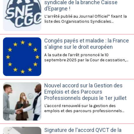
les infos dans le document en pièce jointe.
syndicale de la branche Caisse
d’Epargne !
L’arrêté publié au Journal Officiel* fixant la
liste des Organisations Syndicales
Représentatives dans notre Branche
professionnelle, confirme un résultat
historique : le SNE-CGC est devenu la
Congés payés et maladie : la France
première organisation syndicale dans la
s'aligne sur le droit européen
Branche Caisse d’Épargne.
A la suite de l'arrêt prononcé le 10
septembre 2025 par la Cour de cassation,
les salariés pourront désormais reporter
leurs congés payés s'ils tombent malades
durant leurs vacances. A lire sur le site de la
Confédération.
Nouvel accord sur la Gestion des
Emplois et des Parcours
Professionnels depuis le 1er juillet
L'accord renouvelé sur la gestion des
emplois et des parcours professionnels
(GEPP) s'applique désormais depuis le 1er
juillet 2025 à l'ensemble des salariés du
Groupe BPCE. Il a pour objet de définir un
Signature de l'accord QVCT de la
socle commun de politiques et de pratiques