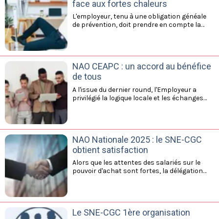
face aux fortes chaleurs
L'employeur, tenu à une obligation généale
de prévention, doit prendre en compte la
question de la température. Article à
retrouver ici.
NAO CEAPC : un accord au bénéfice
de tous
A l'issue du dernier round, l'Employeur a
privilégié la logique locale et les échanges
avec vos représentants à un choix imposé
par d'autres qui, vu de leur tour d'ivoire,
ignorent tout ou presque de la vie d'une
Caisse d'Epargne régionale. Pour lire, cliquez
NAO Nationale 2025 : le SNE-CGC
sur la pièce jointe.
obtient satisfaction
Alors que les attentes des salariés sur le
pouvoir d'achat sont fortes, la délégation
employeur a été sensibles aux arguments
du SNE-CGC. Alors que la DRH du Groupe
proposait 0,7%, nous avons obtenu une
revalorisation de 1% des salaires de tous les
Le SNE-CGC 1ère organisation
collaboraterus au 1er janvier 2026. Toutes