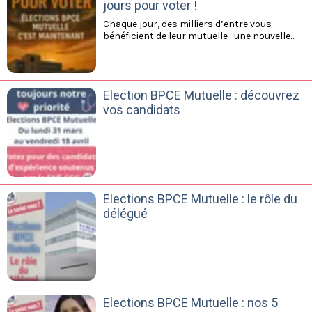
jours pour voter !
Chaque jour, des milliers d’entre vous
bénéficient de leur mutuelle : une nouvelle
paire de lunettes pour l’un, des soins
dentaires pour un autre, un remboursement
de consultation ou d’examen… Ces petits
gestes du quotidien qui soulagent le budget
Election BPCE Mutuelle : découvrez
et protègent la santé, ce n’est pas un
hasard. C’est le fruit de décisions
vos candidats
collectives, prises par vos représentants.
Elections BPCE Mutuelle : le rôle du
délégué
Elections BPCE Mutuelle : nos 5