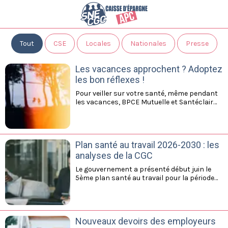
Tout
CSE
Locales
Nationales
Presse
Les vacances approchent ? Adoptez
les bon réflexes !
Pour veiller sur votre santé, même pendant
les vacances, BPCE Mutuelle et Santéclair
vous proposent un service d'ananlyse des
symptomes et de téléconsultation.
Retrouvez outes les infos pratiques dans la
plaquette ci-jointe
Plan santé au travail 2026-2030 : les
analyses de la CGC
Le gouvernement a présenté début juin le
5ème plan santé au travail pour la période
2026-2030. Passage en revue des grandes
orientations d'un sujet qui concerne chacun
d'entre nous. Cliquez ici.
Nouveaux devoirs des employeurs