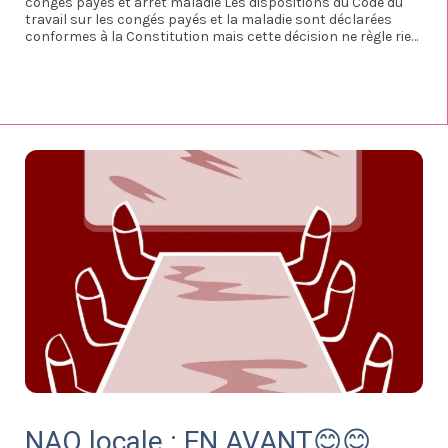
congés payés et arrêt maladie Les dispositions du Code du
travail sur les congés payés et la maladie sont déclarées
conformes à la Constitution mais cette décision ne règle rien
! Aussi quelle est la suite ?
NAO locale : EN AVANT😊😊…