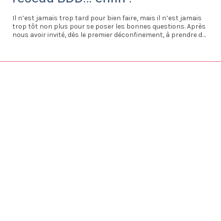
Il n’est jamais trop tard pour bien faire, mais il n’est jamais
trop tôt non plus pour se poser les bonnes questions. Après
nous avoir invité, dès le premier déconfinement, à prendre du
recul par rapport au télétravail (comme si on découvrait sa
pratique, alors que la CEAPC a été pionnière en la matière),
l’employeur nous a dit avec un air sérieux et pénétré, qu’il
fallait prendre de la hauteur et ne pas se précipiter. Pour le
coup, en guise de hauteur et de recul, l’entreprise a surtout
pris… du retard !